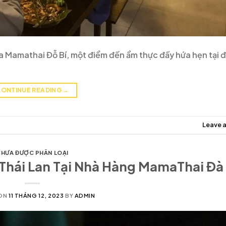
a Mamathai Đỗ Bí, một điểm đến ẩm thực đầy hứa hẹn tại đ
ONTINUE READING
→
Leave 
HƯA ĐƯỢC PHÂN LOẠI
hái Lan Tại Nhà Hàng MamaThai Đà 
ON
11 THÁNG 12, 2023
BY
ADMIN