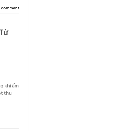
a comment
 Từ
ng khí ẩm
t thu