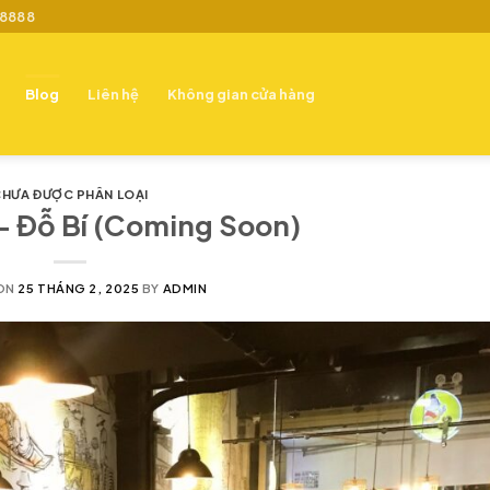
 8888
Blog
Liên hệ
Không gian cửa hàng
HƯA ĐƯỢC PHÂN LOẠI
– Đỗ Bí (Coming Soon)
ON
25 THÁNG 2, 2025
BY
ADMIN