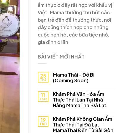
ẩm thực ở đây rất hợp với khẩu vị
Việt. Mama thường thu hút các
bạn trẻ đến để thưởng thức, nơi
đây cũng thích hợp cho những
cuộc hẹn hò, các bữa tiệc nhỏ,
gia đình đi ăn
BÀI VIẾT MỚI NHẤT
Mama Thái – Đỗ Bí
25
Th2
(Coming Soon)
Khám Phá Văn Hóa Ẩm
11
Th12
Thực Thái Lan Tại Nhà
Hàng MamaThai Đà Lạt
Khám Phá Không Gian Ẩm
19
Th11
Thực Thái Tại Đà Lạt –
MamaThai Đến Từ Sài Gòn