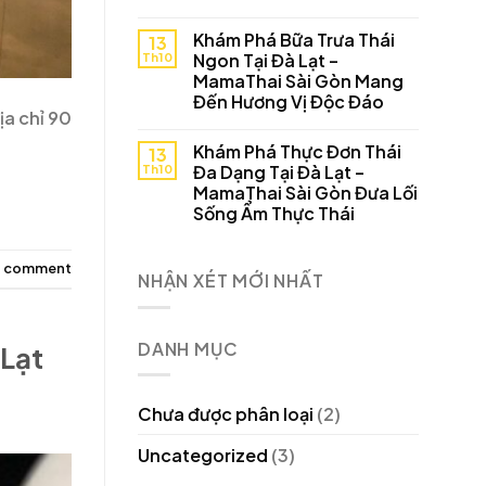
Khám Phá Bữa Trưa Thái
13
Th10
Ngon Tại Đà Lạt –
MamaThai Sài Gòn Mang
Đến Hương Vị Độc Đáo
ịa chỉ 90
Khám Phá Thực Đơn Thái
13
Th10
Đa Dạng Tại Đà Lạt –
MamaThai Sài Gòn Đưa Lối
Sống Ẩm Thực Thái
a comment
NHẬN XÉT MỚI NHẤT
DANH MỤC
Lạt
Chưa được phân loại
(2)
Uncategorized
(3)