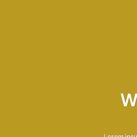
W
Lorem ipsu