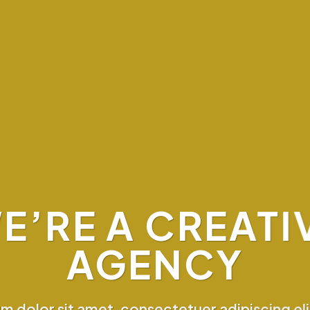
E’RE A CREATI
AGENCY
m dolor sit amet, consectetuer adipiscing eli