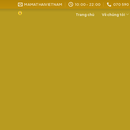
Skip
MAMATHAIVIETNAM
10:00 - 22:00
070 590
to
Trang chủ
Về chúng tôi
content