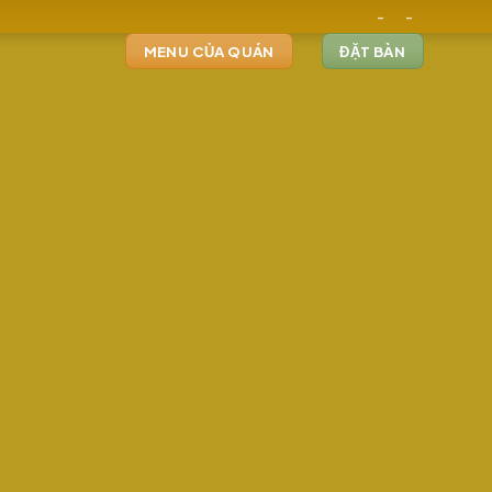
-
-
MENU CỦA QUÁN
ĐẶT BÀN