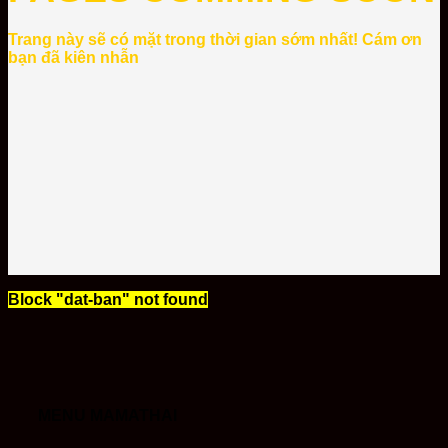
Trang này sẽ có mặt trong thời gian sớm nhất! Cám ơn
bạn đã kiên nhẫn
Block
"dat-ban"
not found
MENU MAMATHAI