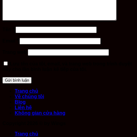
MENU CỦA QUÁN
ĐẶT BÀN
Tên
*
Email
*
Trang web
Lưu tên của tôi, email, và trang web trong trình duyệt
này cho lần bình luận kế tiếp của tôi.
Trang chủ
Về chúng tôi
Blog
Liên hệ
Không gian cửa hàng
Copyright 2026 ©
by Wings
Trang chủ