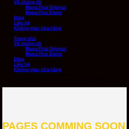
Về chúng tôi
MamaThai Original
MamaThai Bistro
Blog
Liên hệ
Không gian cửa hàng
Trang chủ
Về chúng tôi
MamaThai Original
MamaThai Bistro
Blog
Liên hệ
Không gian cửa hàng
WooCommerce not Found
HOTLINE ĐẶT BÀN & CSKH: 070 590 8888
PAGES COMMING SOON